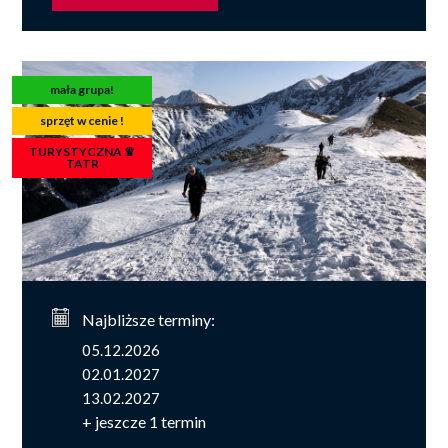
mała grupa!
sprzęt w cenie !
TURYSTYCZNA ♛
TATR
Najbliższe terminy:
05.12.2026
02.01.2027
13.02.2027
+ jeszcze 1 termin