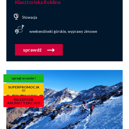
Klasztoriska Roklina
Słowacja
weekendówki górskie, wyprawy zimowe
sprawdź
sprzęt w cenie !
SUPERPROMOCJA
!!!
NAJLEPSZA
AKLIMATYZACJA!!!