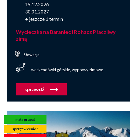
19.12.2026
30.01.2027
+ jeszcze 1 termin
Wycieczka na Baraniec i Rohacz Płaczliwy
zimą
Słowacja
weekendówki górskie, wyprawy zimowe
sprawdź
mała grupa!
sprzęt w cenie !