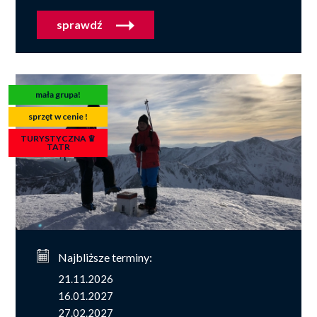
sprawdź
mała grupa!
sprzęt w cenie !
TURYSTYCZNA ♛
TATR
Najbliższe terminy:
21.11.2026
16.01.2027
27.02.2027