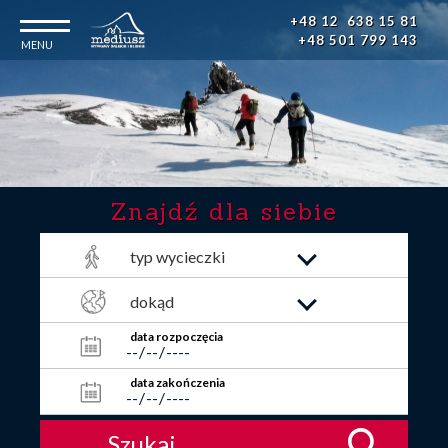
Główna
Przejdź
+48 12 638 15 81
do
nawigacja
+48 501 799 143
treści
Znajdź dla siebie
typ wycieczki
dokąd
data rozpoczęcia
data zakończenia