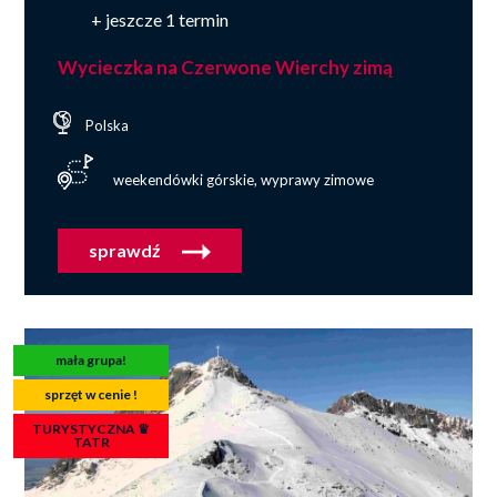
+ jeszcze 1 termin
Wycieczka na Czerwone Wierchy zimą
Polska
weekendówki górskie, wyprawy zimowe
sprawdź
mała grupa!
sprzęt w cenie !
TURYSTYCZNA ♛
TATR