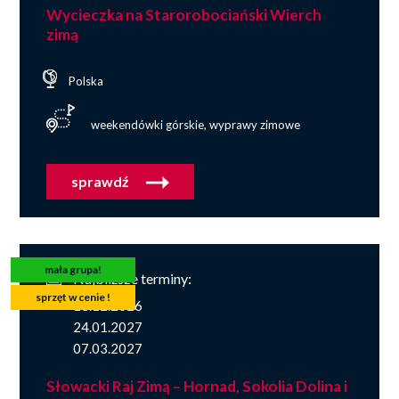
Wycieczka na Starorobociański Wierch
zimą
Polska
weekendówki górskie, wyprawy zimowe
sprawdź
mała grupa!
Najbliższe terminy:
sprzęt w cenie !
13.12.2026
24.01.2027
07.03.2027
Słowacki Raj Zimą – Hornad, Sokolia Dolina i