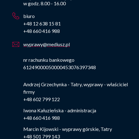
w godz. 8.00 - 16.00
biuro
+48 12 638 15 81
+48 660 416 988
wyprawy@mediusz.pl
nr rachunku bankowego
61249000050000453076397348
Andrzej Grzechynka - Tatry, wyprawy - właściciel
firmy
+48 602 799 122
Iwona Kałuzieńska - administracja
+48 660 416 988
Marcin Kijowski - wyprawy górskie, Tatry
+48 501 799 143