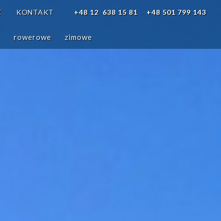
Z
KONTAKT
+48 12 638 15 81
+48 501 799 143
i
rowerowe
zimowe