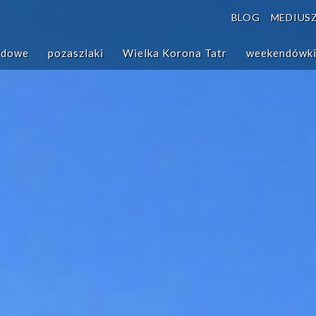
minimenu
BLOG
MEDIUS
zdowe
pozaszlaki
Wielka Korona Tatr
weekendówk