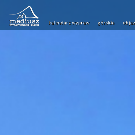
Przejdź
do
treści
Główna
kalendarz wypraw
górskie
obja
nawigacja