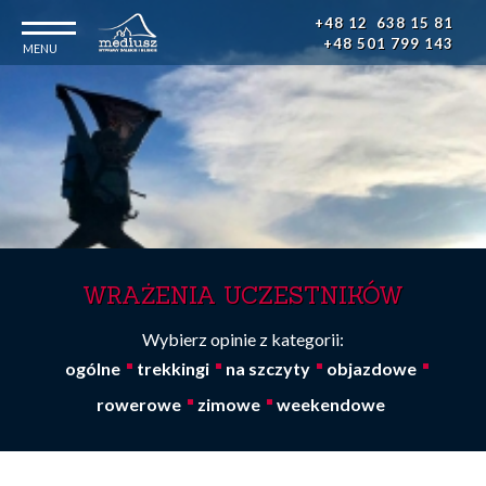
Główna
Przejdź
+48 12 638 15 81
do
nawigacja
+48 501 799 143
treści
WRAŻENIA UCZESTNIKÓW
Wybierz opinie z kategorii:
ogólne
trekkingi
na szczyty
objazdowe
rowerowe
zimowe
weekendowe