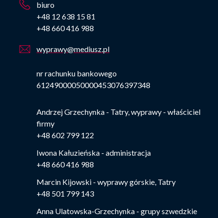
biuro
+48 12 638 15 81
+48 660 416 988
wyprawy@mediusz.pl
nr rachunku bankowego
61249000050000453076397348
Andrzej Grzechynka - Tatry, wyprawy - właściciel
firmy
+48 602 799 122
Iwona Kałuzieńska - administracja
+48 660 416 988
Marcin Kijowski - wyprawy górskie, Tatry
+48 501 799 143
Anna Ulatowska-Grzechynka - grupy szwedzkie