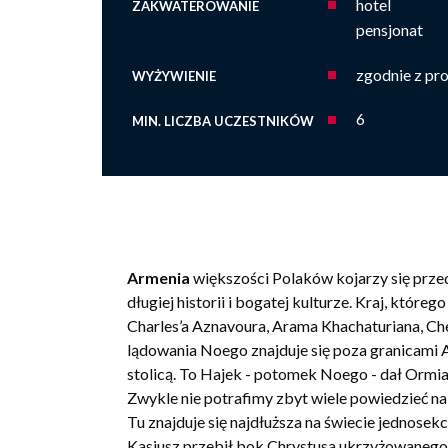
hotel
ZAKWATEROWANIE
pensjonat
zgodnie z p
WYŻYWIENIE
6
MIN. LICZBA UCZESTNIKÓW
Armenia
większości Polaków kojarzy się przede
długiej historii i bogatej kulturze. Kraj, któ
Charles’a Aznavoura, Arama Khachaturiana, Ch
lądowania Noego znajduje się poza granicami Ar
stolicą. To Hajek - potomek Noego - dał Ormia
Zwykle nie potrafimy zbyt wiele powiedzieć na
Tu znajduje się najdłuższa na świecie jednosekc
Kasjusz przebił bok Chrystusa ukrzyżowanego