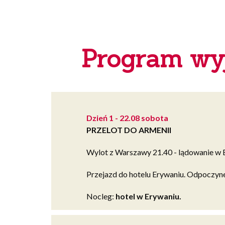
Podróż
z
z
widokie
widokiem
na
na
Ararat.
Program wy
Ararat
Dzień 1 - 22.08 sobota
PRZELOT DO ARMENII
Wylot z Warszawy 21.40 - lądowanie w E
Przejazd do hotelu Erywaniu. Odpoczyn
Nocleg
:
hotel w Erywaniu.