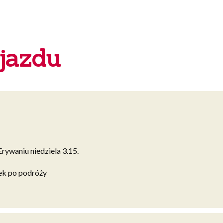
Podróż
m
z
widokiem
na
jazdu
Ararat
rywaniu niedziela 3.15.
ek po podróży