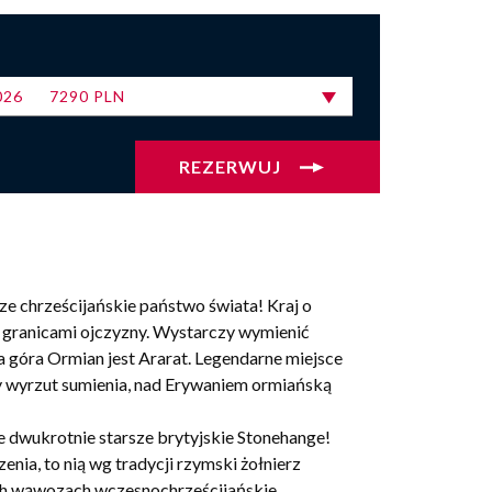
2026
7290 PLN
ze chrześcijańskie państwo świata! Kraj o
za granicami ojczyzny. Wystarczy wymienić
 góra Ormian jest Ararat. Legendarne miejsce
zny wyrzut sumienia, nad Erywaniem ormiańską
e dwukrotnie starsze brytyjskie Stonehange!
enia, to nią wg tradycji rzymski żołnierz
ch wąwozach wczesnochrześcijańskie