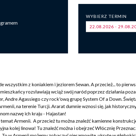
WYBIERZ TERMIN
rogramem
22.08.2026 - 29.08.
 wszystkim z koniakiem i jeziorem Sewan. A przecież... to pierws
rego mieszkańcy rozsławiają wciąż swój naród poprzez działania po
er, Andre Agassiego czy rock'ową grupę System Of a Down. Święta
menii, na terenie Turcji. Ararat dumnie wznosi się, jak historyc
nom nazwę ich kraju - Hajastan!
 temat Armenii. A przecież tu można znaleźć kamienne konstrukcj
yjna kolej linowa! Tu znaleźć można i obejrzeć Włócznię Przeznacz
, To w Armenii możemy zobaczyć niesamowite, ukryte w głęboki