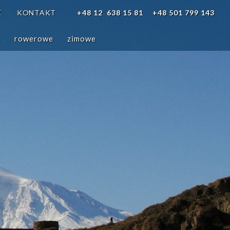
Z
KONTAKT
+48 12 638 15 81
+48 501 799 143
i
rowerowe
zimowe