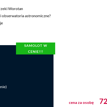
rzeki Worotan
e i obserwatoria astronomiczne?
je
SAMOLOT W
CENIE!!!
nie)
7
cena za osobę