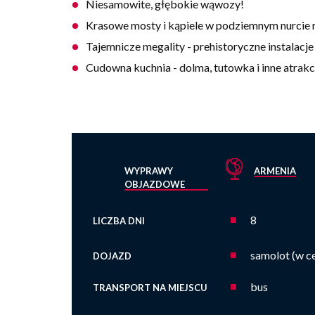
Niesamowite, głębokie wąwozy!
Krasowe mosty i kąpiele w podziemnym nurcie 
Tajemnicze megality - prehistoryczne instalacj
Cudowna kuchnia - dolma, tutowka i inne atrakc
WYPRAWY
ARMENIA
OBJAZDOWE
8
LICZBA DNI
samolot (w ce
DOJAZD
bus
TRANSPORT NA MIEJSCU