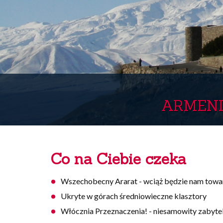
ARMENI
Co na Ciebie czeka
Wszechobecny Ararat - wciąż będzie nam towarz
Ukryte w górach średniowieczne klasztory
Włócznia Przeznaczenia! - niesamowity zabyt