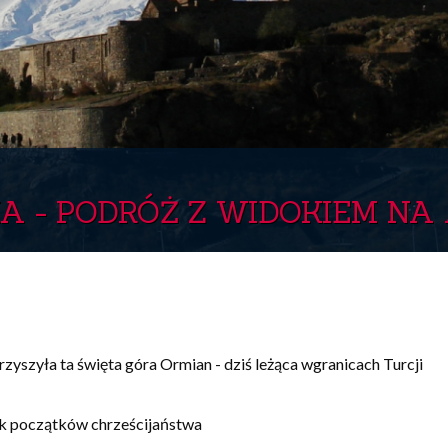
A - PODRÓŻ Z WIDOKIEM NA
yszyła ta święta góra Ormian - dziś leżąca wgranicach Turcji
ek początków chrześcijaństwa