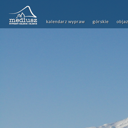
Przejdź
do
treści
Główna
kalendarz wypraw
górskie
obja
nawigacja